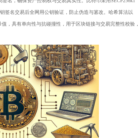
名，确保资产控制权与交易真实性。比特币采用SECP256k1
私钥签名交易后全网用公钥验证，防止伪造与篡改。哈希算法以
度哈希值，具有单向性与抗碰撞性，用于区块链接与交易完整性校验