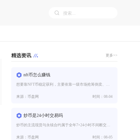
精选资讯
更多>>
nft币怎么赚钱
想要靠NFT币稳定获利，主要依靠一级市场抢筹倒卖、二级市场低吸高抛、持有资产赚取被动收益、依托NFT-Fi金融工具盘活资
来源：币盘网
时间：08-04
炒币是24小时交易吗
炒币的主流现货与永续合约属于全年7×24小时不间断交易，不存在股市、商品期货固定开盘收盘、周末休市和法定节假日停盘的规则
来源：币盘网
时间：08-05