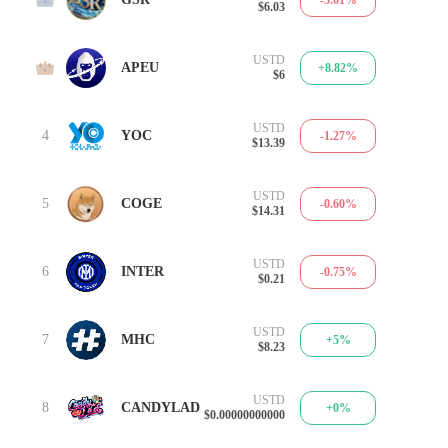
$6.03
USTD
3
APEU
+8.82%
$6
，
USTD
4
YOC
-1.27%
$13.39
USTD
5
COGE
-0.60%
$14.31
USTD
6
INTER
-0.75%
$0.21
USTD
7
MHC
+5%
$8.23
USTD
8
CANDYLAD
+0%
$0.00000000000