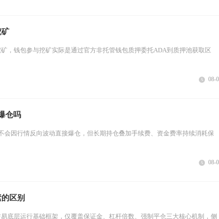
挖矿
矿，钱包参与挖矿实际是通过官方非托管钱包质押委托ADA到质押池获取区
08-
爆仓吗
上不会因行情反向波动直接爆仓，但长期持仓叠加手续费、资金费率持续消耗保
08-
素的区别
交易底层运行基础框架，仅覆盖保证金、杠杆倍数、强制平仓三大核心机制，侧