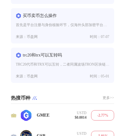
买币卖币怎么操作
首先是平台注册与身份核验环节，仅海外头部加密平台开放相关服务，注册需使用境外网络环境，通过邮箱或海外手机号完成账号创建，
来源：币盘网
时间：07-07
trc20和trx可以互转吗
TRC20代币和TRX可以互转，二者同属波场TRON区块链生态，无需跨链即可完成资产兑换与流转，这是波场网络设计的核心特
来源：币盘网
时间：05-01
热搜币种
更多>>
USTD
1
GMEE
-2.77%
$0.0014
USTD
2
GSR
-5.01%