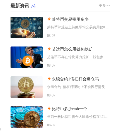
最新资讯
更多>>
莱特币交易费用多少
莱特币常规链上转账平均交易费用仅0.0001至0.0003LTC，折合法币不足0.03美元
08-07
艾达币怎么用钱包挖矿
艾达币不存在传统算力挖矿，钱包参与挖矿实际是通过官方非托管钱包质押委托ADA到质押池获取区
08-07
永续合约1倍杠杆会爆仓吗
为
永续合约1倍杠杆理论上不会因行情反向波动直接爆仓，但长期持仓叠加手续费、资金费率持续消耗保
08-07
比特币多少rmb一个
当前一枚比特币折合人民币价格在451300元左右，不同交易渠道之间会存在几千元的正常价差，
08-07
算