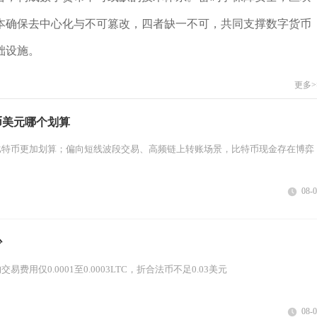
本确保去中心化与不可篡改，四者缺一不可，共同支撑数字货币
础设施。
更多>
币美元哪个划算
比特币更加划算；偏向短线波段交易、高频链上转账场景，比特币现金存在博弈
08-
少
费用仅0.0001至0.0003LTC，折合法币不足0.03美元
08-