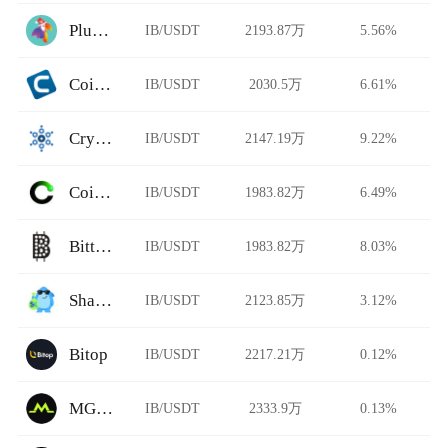
Plunderswap
IB/USDT
2193.87万
5.56%
Coinut
IB/USDT
2030.5万
6.61%
CryptoBridge
IB/USDT
2147.19万
9.22%
CoinTR
IB/USDT
1983.82万
6.49%
Bittylicious
IB/USDT
1983.82万
8.03%
SharkSwap
IB/USDT
2123.85万
3.12%
Bitop
IB/USDT
2217.21万
0.12%
MGBX
IB/USDT
2333.9万
0.13%