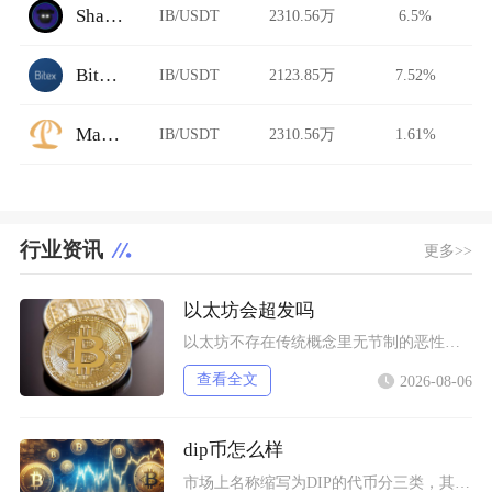
ShadowSwap
IB/USDT
2310.56万
6.5%
Bitex.la
IB/USDT
2123.85万
7.52%
Manifest
IB/USDT
2310.56万
1.61%
行业资讯
更多>>
以太坊会超发吗
以太坊不存在传统概念里无节制的恶性超发，仅会在链上活跃度低迷阶段出现温和的小幅净增发，网络
查看全文
2026-08-06
dip币怎么样
市场上名称缩写为DIP的代币分三类，其中具备真实落地业务的EtheriscDIP长期基本面