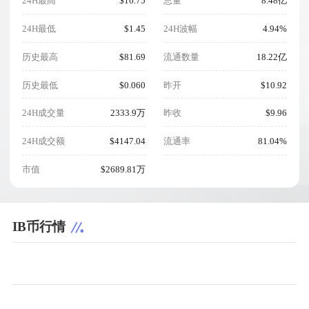
24H最高
$16.75
总量
8.48亿
24H最低
$1.45
24H波幅
4.94%
历史最高
$81.69
流通数量
18.22亿
历史最低
$0.060
昨开
$10.92
24H成交量
2333.9万
昨收
$9.96
24H成交额
$4147.04
流通率
81.04%
市值
$2689.81万
IB币行情