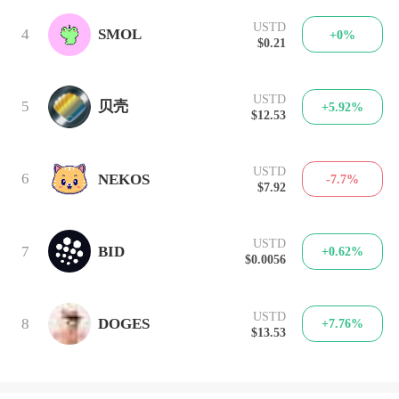
USTD
4
SMOL
+0%
$0.21
USTD
5
贝壳
+5.92%
$12.53
USTD
6
NEKOS
-7.7%
$7.92
USTD
7
BID
+0.62%
$0.0056
USTD
8
DOGES
+7.76%
$13.53