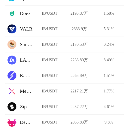
Doex
IB/USDT
2193.87万
1.58%
VALR
IB/USDT
2333.9万
5.31%
Sundaeswap
IB/USDT
2170.53万
0.24%
LATOKEN
IB/USDT
2263.89万
8.49%
Kava Swap
IB/USDT
2263.89万
1.51%
Metal X
IB/USDT
2217.21万
1.77%
Zipmex
IB/USDT
2287.22万
4.61%
Dexalot
IB/USDT
2053.83万
9.8%