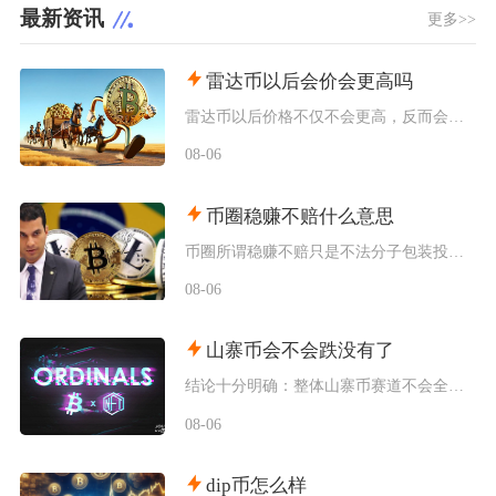
最新资讯
更多>>
雷达币以后会价会更高吗
雷达币以后价格不仅不会更高，反而会持续阴跌、流动性枯竭，最终趋近归零，不存在任何实质性上涨
08-06
币圈稳赚不赔什么意思
币圈所谓稳赚不赔只是不法分子包装投资骗局的营销话术，加密货币市场本身不存在任何保本盈利的交
08-06
山寨币会不会跌没有了
结论十分明确：整体山寨币赛道不会全部跌至归零，但市场中长期会出现极端分化，绝大多数中小市值
08-06
dip币怎么样