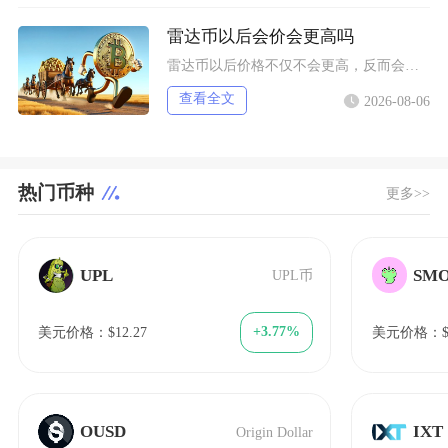
雷达币以后会价会更高吗
雷达币以后价格不仅不会更高，反而会持续阴跌、流动性枯竭，最终趋近归零，不存在任何实质性上涨
查看全文
2026-08-06
热门币种
更多>>
UPL
SM
UPL币
+3.77%
美元价格：$12.27
美元价格：$0
OUSD
IXT
Origin Dollar