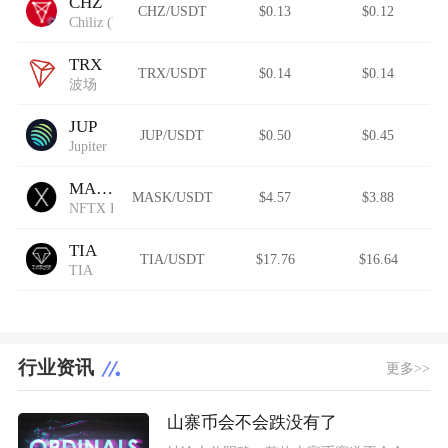
CHZ
CHZ/USDT
$0.13
$0.12
Chiliz (Wormhole)
TRX
TRX/USDT
$0.14
$0.14
波场
JUP
JUP/USDT
$0.50
$0.45
Jupiter
MASK
MASK/USDT
$4.57
$3.88
NFTX Hashmasks Index
TIA
TIA/USDT
$17.76
$16.64
TIA
行业资讯
更多>>
山寨币会不会跌没有了