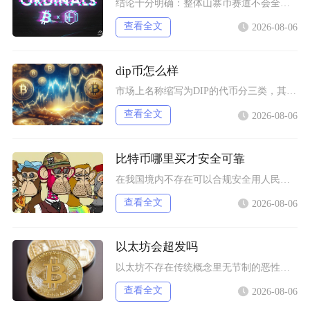
结论十分明确：整体山寨币赛道不会全部跌至归零，但市场中长期会出现极端分化，绝大多数中小市值
查看全文
2026-08-06
dip币怎么样
市场上名称缩写为DIP的代币分三类，其中具备真实落地业务的EtheriscDIP长期基本面
查看全文
2026-08-06
比特币哪里买才安全可靠
在我国境内不存在可以合规安全用人民币直接购买比特币的渠道，想要尽可能降低交易风险，仅能选择
查看全文
2026-08-06
以太坊会超发吗
以太坊不存在传统概念里无节制的恶性超发，仅会在链上活跃度低迷阶段出现温和的小幅净增发，网络
查看全文
2026-08-06