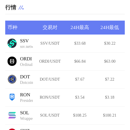
行情
币种
交易对
24H最高
24H最低
SSV
SSV/USDT
$33.68
$30.22
ssv.network
ORDI
ORDI/USDT
$66.84
$63.00
Ordinals
DOT
DOT/USDT
$7.67
$7.22
Dotcoin
RON
RON/USDT
$3.54
$3.18
President Ron DeSantis
SOL
SOL/USDT
$108.25
$100.21
Wrapped Solana