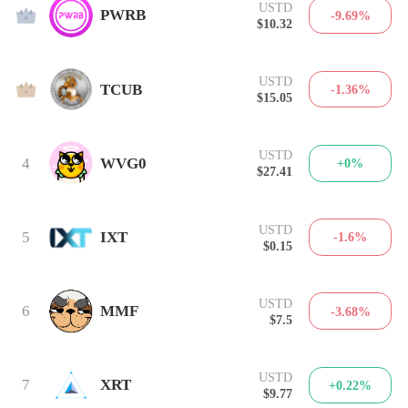
USTD
2
PWRB
-9.69%
$10.32
USTD
3
TCUB
-1.36%
$15.05
USTD
4
WVG0
+0%
$27.41
USTD
5
IXT
-1.6%
$0.15
USTD
6
MMF
-3.68%
$7.5
USTD
7
XRT
+0.22%
$9.77