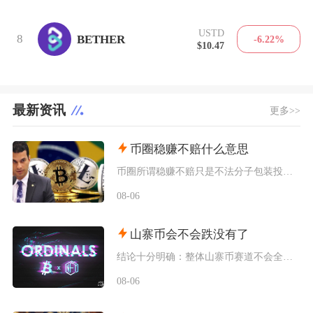
USTD
8
BETHER
-6.22%
$10.47
最新资讯
更多>>
币圈稳赚不赔什么意思
币圈所谓稳赚不赔只是不法分子包装投资骗局的营销话术，加密货币市场本身不存在任何保本盈利的交
08-06
山寨币会不会跌没有了
结论十分明确：整体山寨币赛道不会全部跌至归零，但市场中长期会出现极端分化，绝大多数中小市值
08-06