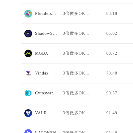
Plunderswap
3倍做多OKB/USDT
83.18
ShadowSwap
3倍做多OKB/USDT
85.02
MGBX
3倍做多OKB/USDT
88.72
Vindax
3倍做多OKB/USDT
79.48
Cytoswap
3倍做多OKB/USDT
90.57
VALR
3倍做多OKB/USDT
91.49
LATOKEN
3倍做多OKB/USDT
91.49