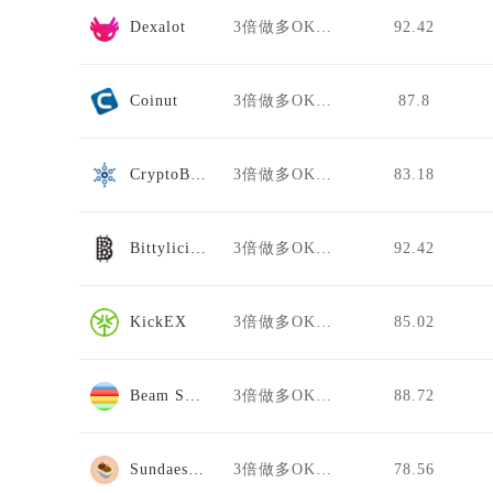
Dexalot
3倍做多OKB/USDT
92.42
Coinut
3倍做多OKB/USDT
87.8
CryptoBridge
3倍做多OKB/USDT
83.18
Bittylicious
3倍做多OKB/USDT
92.42
KickEX
3倍做多OKB/USDT
85.02
Beam Swap
3倍做多OKB/USDT
88.72
Sundaeswap
3倍做多OKB/USDT
78.56