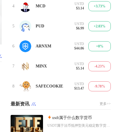
USTD
4
MCD
+3.73%
$3.14
USTD
5
PUD
+2.03%
$6.99
USTD
6
ARNXM
+0%
$44.06
USTD
7
MINX
-4.23%
$5.14
USTD
8
SAFECOOKIE
-9.78%
$13.47
最新资讯
更多>>
usdt属于什么数字货币
USDT属于法币抵押型美元稳定数字货币，业内统一称呼为泰达币，是整个加密市场流通量最高、使