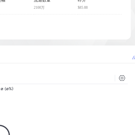
波幅
流通数量
昨开
2100万
$85.88