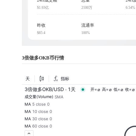
24H成交额
总量
24H
$1.93亿
2100万
6.54%
昨收
流通率
$85.4
100%
3倍做多OKB币行情