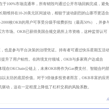
在于100%市场流通率，所有销毁均通过公开市场回购完成，避免
期维持在10-20美元区间波动，相较于波动剧烈的山寨币更适合
2000枚OKB的用户可享受分级手续费折扣（最高50%），并参
的买方市场。OKB已获得美国合规交易所上市资格，这种监管认可
证，也是参与平台决策的治理凭证。持有者可通过快乐星期五活
计显著提升了用户粘性。在跨境支付领域，OKB与多家商户达成合
在OKChain公链上，未来OKB将作为Gas费支付、智能合约
以太坊的底层价值。对于3倍做多投资者而言，OKB丰富的应
机驱动，这在一定程度上降低了杠杆交易的风险系数。