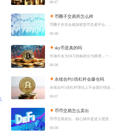
08-07
币圈子交易所怎么样
币圈子并非合规加密货币交易平台，不能直接开展币币、法币兑换等实盘交易业务，本质是区块链行业
08-08
sky币是真的吗
市场中名为SKY的标的分为两类，一类是源自MakerDAO升级而来的SkyProtocol
08-08
永续合约1倍杠杆会爆仓吗
永续合约1倍杠杆理论上不会因行情反向波动直接爆仓，但长期持仓叠加手续费、资金费率持续消耗保
08-07
币币交易怎么卖出
币币交易卖出，核心操作是进入现货币币交易页面，选中对应交易对，选择市价单或限价单委托，完成
08-08