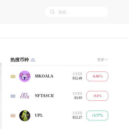
热搜币种
更多>>
USTD
1
MKOALA
-6.86%
$12.49
USTD
2
NFTASCII
-9.8%
$3.95
USTD
3
UPL
+3.77%
$12.27