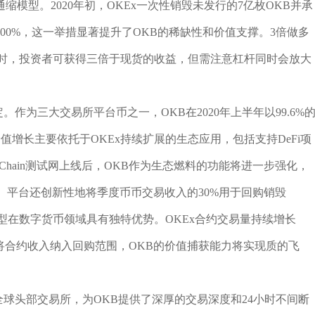
模型。2020年初，OKEx一次性销毁未发行的7亿枚OKB并承
00%，这一举措显著提升了OKB的稀缺性和价值支撑。3倍做多
涨时，投资者可获得三倍于现货的收益，但需注意杠杆同时会放大
。作为三大交易所平台币之一，OKB在2020年上半年以99.6%
值增长主要依托于OKEx持续扩展的生态应用，包括支持DeFi项
KChain测试网上线后，OKB作为生态燃料的功能将进一步强化，
。平台还创新性地将季度币币交易收入的30%用于回购销毁
缩模型在数字货币领域具有独特优势。OKEx合约交易量持续增长
若未来将合约收入纳入回购范围，OKB的价值捕获能力将实现质的飞
全球头部交易所，为OKB提供了深厚的交易深度和24小时不间断