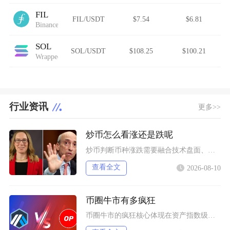
FIL
FIL/USDT
$7.54
$6.81
Binance-Peg Filecoin
SOL
SOL/USDT
$108.25
$100.21
Wrapped Solana
行业资讯
更多>>
炒币怎么看涨还是跌呢
炒币判断币种涨跌需要融合技术盘面、链上资金、项目基本面与市场宏观情绪四大维度综合研判，单一
查看全文
2026-08-10
币圈牛市有多疯狂
币圈牛市的疯狂核心体现在资产指数级暴涨、机构与散户双向狂热、模因币短期造富神话泛滥、杠杆交