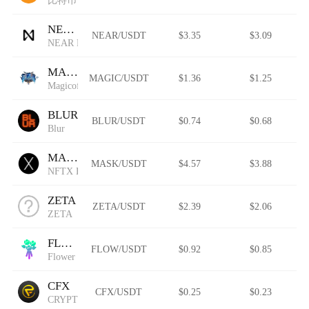
NEAR
NEAR/USDT
$3.35
$3.09
NEAR Protocol
MAGIC
MAGIC/USDT
$1.36
$1.25
MagicofGold
BLUR
BLUR/USDT
$0.74
$0.68
Blur
MASK
MASK/USDT
$4.57
$3.88
NFTX Hashmasks Index
ZETA
ZETA/USDT
$2.39
$2.06
ZETA
FLOW
FLOW/USDT
$0.92
$0.85
Flower Solana
CFX
CFX/USDT
$0.25
$0.23
CRYPTOFOREX