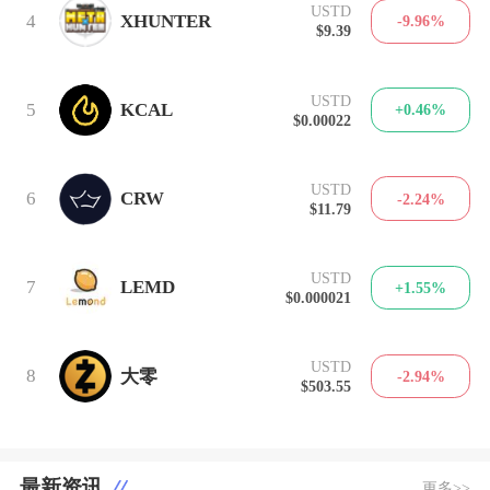
USTD
4
XHUNTER
-9.96%
$9.39
USTD
5
KCAL
+0.46%
$0.00022
USTD
6
CRW
-2.24%
$11.79
USTD
7
LEMD
+1.55%
$0.000021
USTD
8
大零
-2.94%
$503.55
最新资讯
更多>>