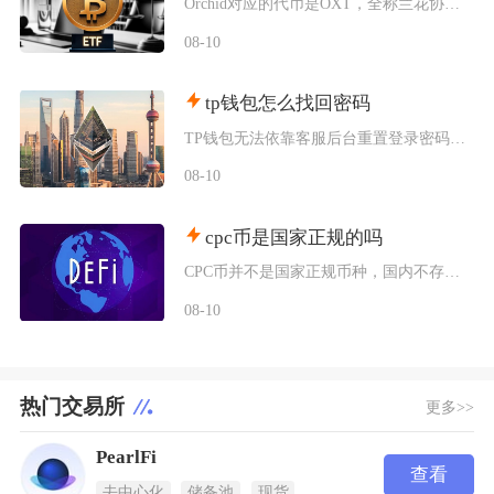
Orchid对应的代币是OXT，全称兰花协议，是搭建在以太坊主网的ERC-20标准代币，核
08-10
tp钱包怎么找回密码
TP钱包无法依靠客服后台重置登录密码，找回权限唯一合法方式依靠助记词或者私钥完成重置，没有
08-10
cpc币是国家正规的吗
CPC币并不是国家正规币种，国内不存在官方发行、认可的CPC数字货币，任何宣传CPC币属于
08-10
热门交易所
更多>>
PearlFi
查看
去中心化
储备池
现货