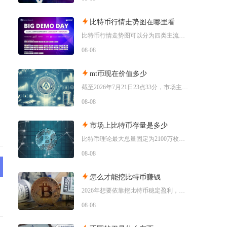
比特币行情走势图在哪里看
比特币行情走势图可以分为四类主流查看渠道，分别是头部加密货币交易所自带行情系统、全球专业金
08-08
mt币现在价值多少
截至2026年7月21日23点33分，市场主流收录的MintToken（MT币）实时单价为
08-08
市场上比特币存量是多少
比特币理论最大总量固定为2100万枚，当前链上记账的理论流通存量约2004.5万枚，扣除永
08-08
怎么才能挖比特币赚钱
2026年想要依靠挖比特币稳定盈利，核心只有一套可落地逻辑：依托低电价工业场地搭配新一代低
08-08