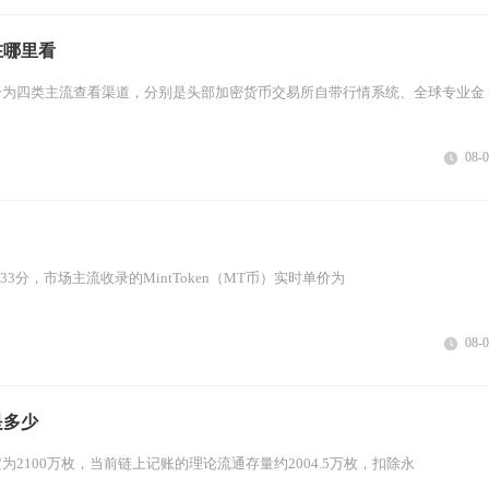
在哪里看
分为四类主流查看渠道，分别是头部加密货币交易所自带行情系统、全球专业金
08-
3点33分，市场主流收录的MintToken（MT币）实时单价为
08-
是多少
2100万枚，当前链上记账的理论流通存量约2004.5万枚，扣除永