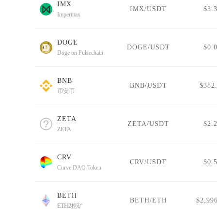
IMX
IMX/USDT
$3.
Impermax
DOGE
DOGE/USDT
$0.
Doge on Pulsechain
BNB
BNB/USDT
$382
币安币
ZETA
ZETA/USDT
$2.
ZETA
CRV
CRV/USDT
$0.
Curve DAO Token
BETH
BETH/ETH
$2,99
ETH2挖矿