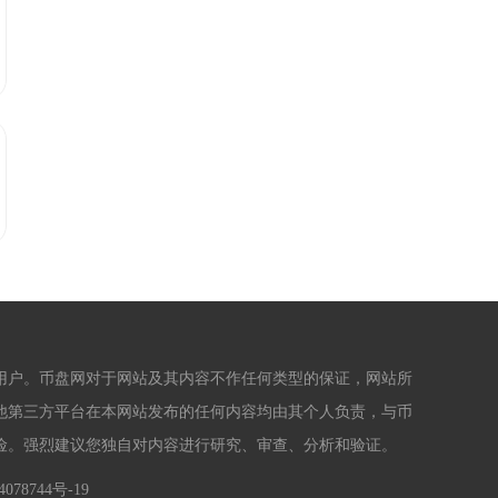
用户。币盘网对于网站及其内容不作任何类型的保证，网站所
他第三方平台在本网站发布的任何内容均由其个人负责，与币
险。强烈建议您独自对内容进行研究、审查、分析和验证。
078744号-19