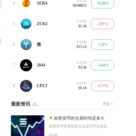
USTD
4
SEBA
+0.28%
$0.00072
USTD
5
ZUKI
-2.97%
$2.36
安
USTD
6
雅
+5.9%
$15.14
USTD
7
2044
+3.64%
$3.36
USTD
8
CPLT
-6.77%
$9.18
最新资讯
更多>>
加密货币的交易时间是多久
加密货币常规现货与主流币币交易实行7天24小时全年不间断交易，一年365天无休市、无开盘收
08-08