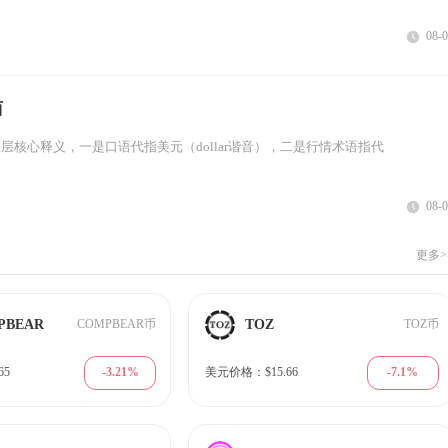
08-
西
层核心释义，一是口语代指美元（dollar谐音），二是行情术语指代
08-
更多>
PBEAR
TOZ
COMPBEAR币
TOZ币
-3.21%
-7.1%
65
美元价格：$15.66