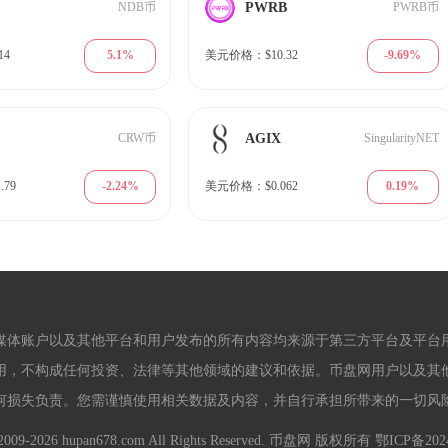
PWRB
NDB币
PWRB币
5.1%
-9.69%
14
美元价格：$10.32
AGIX
CRW币
SingularityNET
-2.24%
0.19%
79
美元价格：$0.062
媒体账户以及其他平台和用户发布的所有内容均来源于第三方平台及平台
用，不构成任何投资、法律等其他领域的建议和依据。币盘网用户以及其
何损失负责。您需谨慎使用相关数据及内容，并自行承担所带来的一切风
 2009-2026 hupan678.com All Rights Reserved. 币盘网 版权所有
鄂ICP备2024