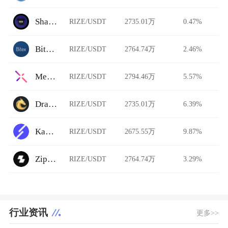
ShadowSwap
RIZE/USDT
2735.01万
0.47%
Bitex.la
RIZE/USDT
2764.74万
2.46%
Metal X
RIZE/USDT
2794.46万
5.57%
DragonEX
RIZE/USDT
2735.01万
6.39%
Kava Swap
RIZE/USDT
2675.55万
9.87%
Zipmex
RIZE/USDT
2764.74万
3.29%
行业资讯
更多>>