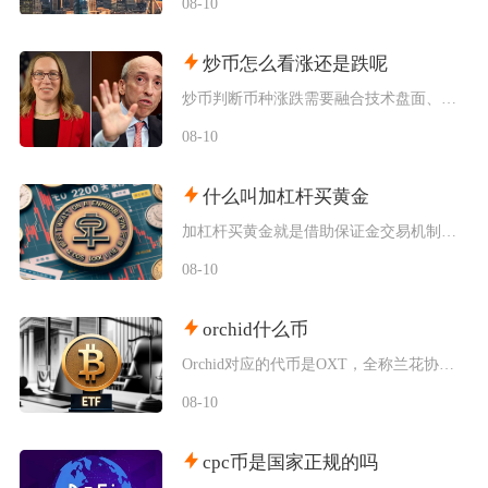
08-10
炒币怎么看涨还是跌呢
炒币判断币种涨跌需要融合技术盘面、链上资金、项目基本面与市场宏观情绪四大维度综合研判，单一
08-10
什么叫加杠杆买黄金
加杠杆买黄金就是借助保证金交易机制，仅投入部分本金作为担保，借入资金参与黄金合约交易，以此
08-10
orchid什么币
Orchid对应的代币是OXT，全称兰花协议，是搭建在以太坊主网的ERC-20标准代币，核
08-10
cpc币是国家正规的吗