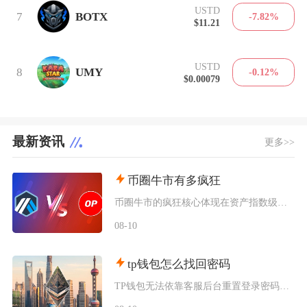
USTD
7
BOTX
-7.82%
$11.21
USTD
8
UMY
-0.12%
$0.00079
最新资讯
更多>>
币圈牛市有多疯狂
币圈牛市的疯狂核心体现在资产指数级暴涨、机构与散户双向狂热、模因币短期造富神话泛滥、杠杆交
08-10
tp钱包怎么找回密码
TP钱包无法依靠客服后台重置登录密码，找回权限唯一合法方式依靠助记词或者私钥完成重置，没有