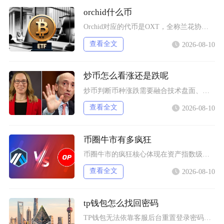
orchid什么币
Orchid对应的代币是OXT，全称兰花协议，是搭建在以太坊主网的ERC-20标准代币，核
查看全文
2026-08-10
炒币怎么看涨还是跌呢
炒币判断币种涨跌需要融合技术盘面、链上资金、项目基本面与市场宏观情绪四大维度综合研判，单一
查看全文
2026-08-10
币圈牛市有多疯狂
币圈牛市的疯狂核心体现在资产指数级暴涨、机构与散户双向狂热、模因币短期造富神话泛滥、杠杆交
查看全文
2026-08-10
tp钱包怎么找回密码
TP钱包无法依靠客服后台重置登录密码，找回权限唯一合法方式依靠助记词或者私钥完成重置，没有