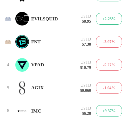
USTD
2
EVILSQUID
+2.23%
$8.95
USTD
3
FNT
-2.07%
$7.38
USTD
4
VPAD
-5.27%
$10.79
USTD
5
AGIX
-1.04%
$0.060
USTD
6
IMC
+9.37%
$6.28