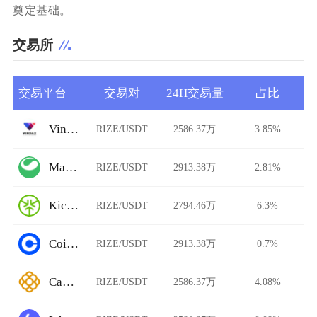
奠定基础。
交易所
交易平台
交易对
24H交易量
占比
Vindax
RIZE/USDT
2586.37万
3.85%
Matcha
RIZE/USDT
2913.38万
2.81%
KickEX
RIZE/USDT
2794.46万
6.3%
Coinbase International Exchange
RIZE/USDT
2913.38万
0.7%
CaviarNine
RIZE/USDT
2586.37万
4.08%