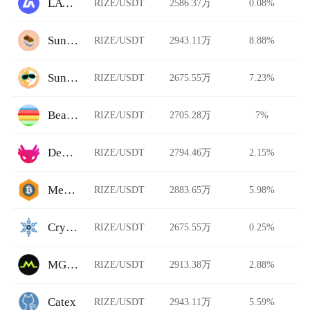
LATOKEN
RIZE/USDT
2586.37万
0.08%
Sundaeswap
RIZE/USDT
2943.11万
8.88%
SunSwap
RIZE/USDT
2675.55万
7.23%
Beam Swap
RIZE/USDT
2705.28万
7%
Dexalot
RIZE/USDT
2794.46万
2.15%
MercadoBitcoin
RIZE/USDT
2883.65万
5.98%
CryptoBridge
RIZE/USDT
2675.55万
0.25%
MGBX
RIZE/USDT
2913.38万
2.88%
Catex
RIZE/USDT
2943.11万
5.59%