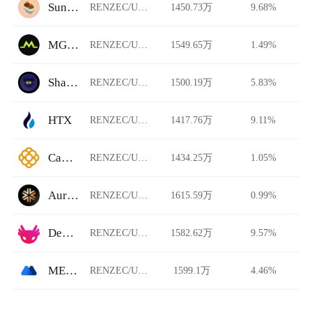
Sundaeswap
RENZEC/USDT
1450.73万
9.68%
MGBX
RENZEC/USDT
1549.65万
1.49%
ShadowSwap
RENZEC/USDT
1500.19万
5.83%
HTX
RENZEC/USDT
1417.76万
9.11%
CaviarNine
RENZEC/USDT
1434.25万
1.05%
Auriswap
RENZEC/USDT
1615.59万
0.99%
Dexalot
RENZEC/USDT
1582.62万
9.57%
MEXC Global
RENZEC/USDT
1599.1万
4.46%