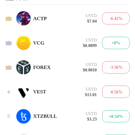
USTD
1
ACTP
-6.42%
$7.04
USTD
2
VCG
+0%
$0.0099
USTD
3
FOREX
-3.56%
$0.0010
USTD
4
VEST
-0.56%
$13.01
USTD
5
XTZBULL
+0.54%
$3.23