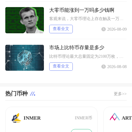
大零币能涨到一万吗多少钱啊
客观来说，大零币理论上存在触及一万美元的可能性，但短期实现概率极低，当前价位距离目标空间巨
查看全文
2026-08-09
市场上比特币存量是多少
比特币理论最大总量固定为2100万枚，当前链上记账的理论流通存量约2004.5万枚，扣除永
查看全文
2026-08-08
热门币种
更多>>
INMER
AR
INMER币