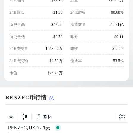
24H最高
$22.13
总量
724.63万
24H最低
$1.36
24H波幅
90.68%
历史最高
$43.55
流通数量
45.71亿
历史最低
$0.58
昨开
$9.11
24H成交量
1648.56万
昨收
$15.52
24H成交额
$1.59万
流通率
53.5%
市值
$75.23万
RENZEC币行情