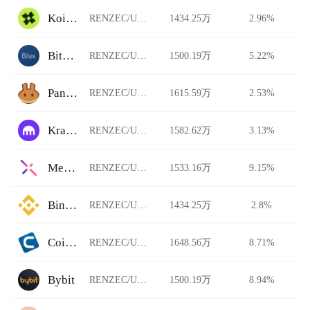
Koi Finance
RENZEC/USDT
1434.25万
2.96%
Bitex.la
RENZEC/USDT
1500.19万
5.22%
PancakeSwap Stableswap
RENZEC/USDT
1615.59万
2.53%
Kraken
RENZEC/USDT
1582.62万
3.13%
Metal X
RENZEC/USDT
1533.16万
9.15%
Binance
RENZEC/USDT
1434.25万
2.8%
Coinut
RENZEC/USDT
1648.56万
8.71%
Bybit
RENZEC/USDT
1500.19万
8.94%