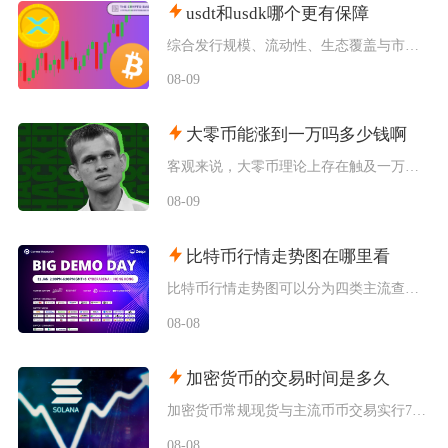
usdt和usdk哪个更有保障
综合发行规模、流动性、生态覆盖与市场历史表现来看，在USDT和USDK两者之间，USDT整
08-09
大零币能涨到一万吗多少钱啊
客观来说，大零币理论上存在触及一万美元的可能性，但短期实现概率极低，当前价位距离目标空间巨
08-09
比特币行情走势图在哪里看
比特币行情走势图可以分为四类主流查看渠道，分别是头部加密货币交易所自带行情系统、全球专业金
08-08
加密货币的交易时间是多久
加密货币常规现货与主流币币交易实行7天24小时全年不间断交易，一年365天无休市、无开盘收
08-08