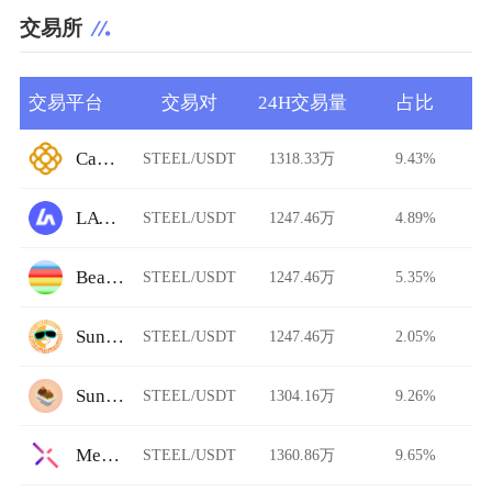
交易所
交易平台
交易对
24H交易量
占比
CaviarNine
STEEL/USDT
1318.33万
9.43%
LATOKEN
STEEL/USDT
1247.46万
4.89%
Beam Swap
STEEL/USDT
1247.46万
5.35%
SunSwap
STEEL/USDT
1247.46万
2.05%
Sundaeswap
STEEL/USDT
1304.16万
9.26%
Metal X
STEEL/USDT
1360.86万
9.65%