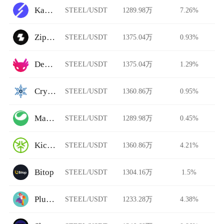
Kava Swap
STEEL/USDT
1289.98万
7.26%
Zipmex
STEEL/USDT
1375.04万
0.93%
Dexalot
STEEL/USDT
1375.04万
1.29%
CryptoBridge
STEEL/USDT
1360.86万
0.95%
Matcha
STEEL/USDT
1289.98万
0.45%
KickEX
STEEL/USDT
1360.86万
4.21%
Bitop
STEEL/USDT
1304.16万
1.5%
Plunderswap
STEEL/USDT
1233.28万
4.38%