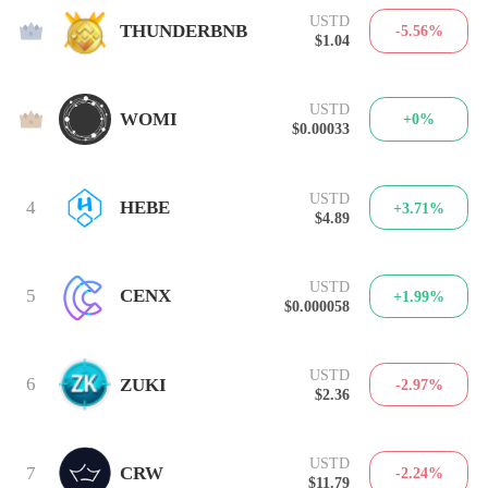
USTD
2
THUNDERBNB
-5.56%
$1.04
USTD
3
WOMI
+0%
$0.00033
USTD
4
HEBE
+3.71%
$4.89
USTD
5
CENX
+1.99%
$0.000058
USTD
6
ZUKI
-2.97%
$2.36
USTD
7
CRW
-2.24%
$11.79