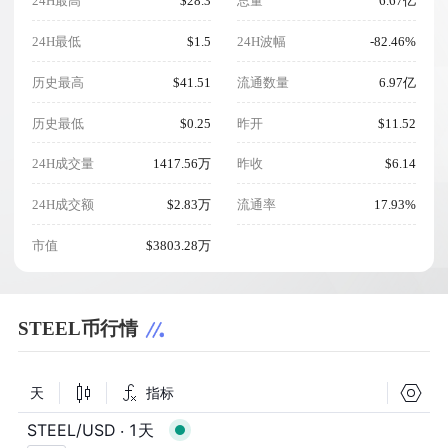
24H最高
$28.3
总量
6.67亿
24H最低
$1.5
24H波幅
-82.46%
历史最高
$41.51
流通数量
6.97亿
历史最低
$0.25
昨开
$11.52
24H成交量
1417.56万
昨收
$6.14
24H成交额
$2.83万
流通率
17.93%
市值
$3803.28万
STEEL币行情