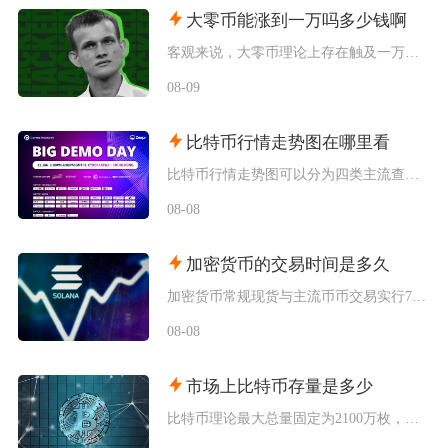
大零币能涨到一万吗多少钱啊
客观来说，大零币理论上存在触及一万美元的可能性，但短期实现概率极低，当前价位距离目标空间巨
08-09
比特币行情走势图在哪里看
比特币行情走势图可以分为四类主流查看渠道，分别是头部加密货币交易所自带行情系统、全球专业金
08-08
加密货币的交易时间是多久
加密货币常规现货与主流币币交易实行7天24小时全年不间断交易，一年365天无休市、无开盘收
08-08
市场上比特币存量是多少
比特币理论最大总量固定为2100万枚，当前链上记账的理论流通存量约2004.5万枚，扣除永