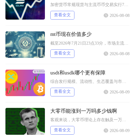
加密货币常规现货与主流币币交易实行7天24小时全年不间断交易，一年365天无休市、无开盘收
查看全文
2026-08-08
mt币现在价值多少
截至2026年7月21日23点33分，市场主流收录的MintToken（MT币）实时单价为
查看全文
2026-08-08
usdt和usdk哪个更有保障
综合发行规模、流动性、生态覆盖与市场历史表现来看，在USDT和USDK两者之间，USDT整
查看全文
2026-08-09
大零币能涨到一万吗多少钱啊
客观来说，大零币理论上存在触及一万美元的可能性，但短期实现概率极低，当前价位距离目标空间巨
查看全文
2026-08-09