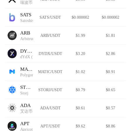
瑞波币
SATS
SATS/USDT
$0.000002
$0.000002
Satoshis Vision
ARB
ARB/USDT
$1.99
$1.81
Arbitrum (IOU)
DYDX
DYDX/USDT
$3.20
$2.86
dYdX (Wormhole)
MATIC
MATIC/USDT
$1.02
$0.91
Polygon
STORJ
STORJ/USDT
$0.79
$0.65
Storj
ADA
ADA/USDT
$0.61
$0.57
艾达币
APT
APT/USDT
$9.62
$8.86
Apricot Finance