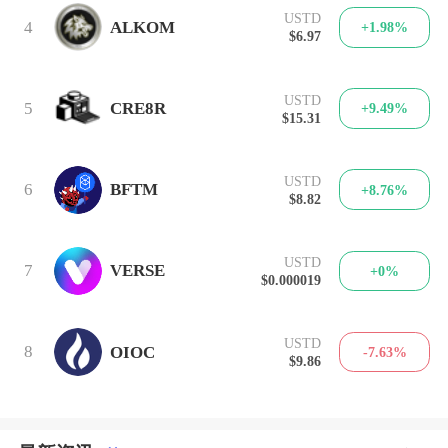
USTD
4
ALKOM
+1.98%
$6.97
USTD
5
CRE8R
+9.49%
$15.31
USTD
6
BFTM
+8.76%
$8.82
USTD
7
VERSE
+0%
$0.000019
USTD
8
OIOC
-7.63%
$9.86