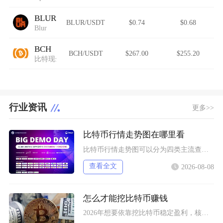
BLUR
BLUR/USDT
$0.74
$0.68
Blur
BCH
BCH/USDT
$267.00
$255.20
比特现金
行业资讯
更多>>
比特币行情走势图在哪里看
比特币行情走势图可以分为四类主流查看渠道，分别是头部加密货币交易所自带行情系统、全球专业金
查看全文
2026-08-08
怎么才能挖比特币赚钱
2026年想要依靠挖比特币稳定盈利，核心只有一套可落地逻辑：依托低电价工业场地搭配新一代低