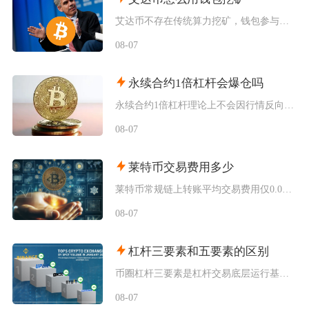
艾达币不存在传统算力挖矿，钱包参与挖矿实际是通过官方非托管钱包质押委托ADA到质押池获取区
08-07
永续合约1倍杠杆会爆仓吗
永续合约1倍杠杆理论上不会因行情反向波动直接爆仓，但长期持仓叠加手续费、资金费率持续消耗保
08-07
莱特币交易费用多少
莱特币常规链上转账平均交易费用仅0.0001至0.0003LTC，折合法币不足0.03美元
08-07
杠杆三要素和五要素的区别
币圈杠杆三要素是杠杆交易底层运行基础框架，仅覆盖保证金、杠杆倍数、强制平仓三大核心机制，侧
08-07