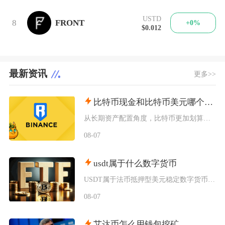
USTD
8
FRONT
+0%
$0.012
最新资讯
更多>>
比特币现金和比特币美元哪个划算
从长期资产配置角度，比特币更加划算；偏向短线波段交易、高频链上转账场景，比特币现金存在博弈
08-07
usdt属于什么数字货币
USDT属于法币抵押型美元稳定数字货币，业内统一称呼为泰达币，是整个加密市场流通量最高、使
08-07
艾达币怎么用钱包挖矿