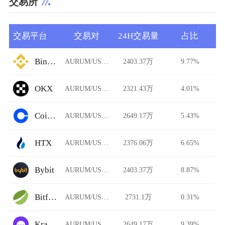
交易所
交易平台
交易对
24H交易量
占比
Binance
AURUM/USDT
2403.37万
9.77%
OKX
AURUM/USDT
2321.43万
4.01%
Coinbase
AURUM/USDT
2649.17万
5.43%
HTX
AURUM/USDT
2376.06万
6.65%
Bybit
AURUM/USDT
2403.37万
8.87%
Bitfinex
AURUM/USDT
2731.1万
0.31%
Kraken
AURUM/USDT
2649.17万
9.39%