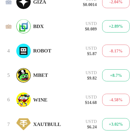
2
GIZA
-2.04%
$0.0014
USTD
3
BDX
+2.89%
$0.089
USTD
4
ROBOT
-8.17%
$5.87
USTD
5
MBET
+8.7%
$9.82
USTD
6
WINE
-4.58%
$14.68
USTD
7
XAUTBULL
+3.02%
$6.24