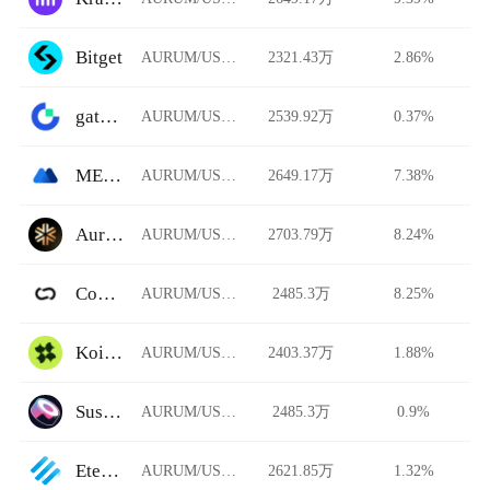
Bitget
AURUM/USDT
2321.43万
2.86%
gate.io
AURUM/USDT
2539.92万
0.37%
MEXC Global
AURUM/USDT
2649.17万
7.38%
Auriswap
AURUM/USDT
2703.79万
8.24%
Common
AURUM/USDT
2485.3万
8.25%
Koi Finance
AURUM/USDT
2403.37万
1.88%
SushiSwap
AURUM/USDT
2485.3万
0.9%
Eterbase
AURUM/USDT
2621.85万
1.32%