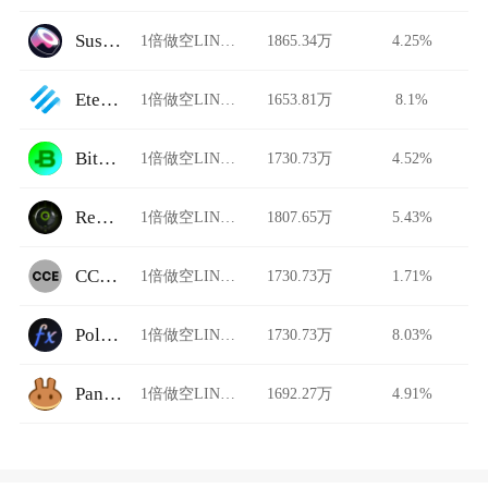
SushiSwap
1倍做空LINK/USDT
1865.34万
4.25%
Eterbase
1倍做空LINK/USDT
1653.81万
8.1%
BitBay
1倍做空LINK/USDT
1730.73万
4.52%
Revoswap
1倍做空LINK/USDT
1807.65万
5.43%
CCEDK
1倍做空LINK/USDT
1730.73万
1.71%
Polynomial Trade
1倍做空LINK/USDT
1730.73万
8.03%
PancakeSwap Stableswap
1倍做空LINK/USDT
1692.27万
4.91%