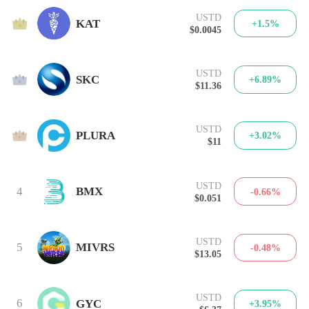
USTD
1
KAT
+1.5%
$0.0045
USTD
2
SKC
+6.89%
$11.36
USTD
3
PLURA
+3.02%
$11
USTD
4
BMX
-0.66%
$0.051
USTD
5
MIVRS
-0.48%
$13.05
USTD
6
GYC
+3.95%