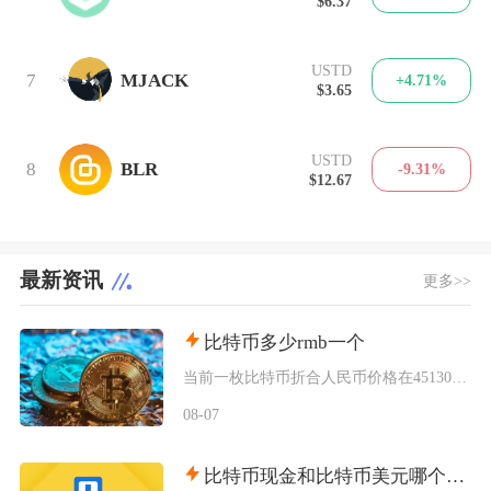
$6.37
USTD
7
MJACK
+4.71%
$3.65
USTD
8
BLR
-9.31%
$12.67
最新资讯
更多>>
比特币多少rmb一个
当前一枚比特币折合人民币价格在451300元左右，不同交易渠道之间会存在几千元的正常价差，
08-07
比特币现金和比特币美元哪个划算