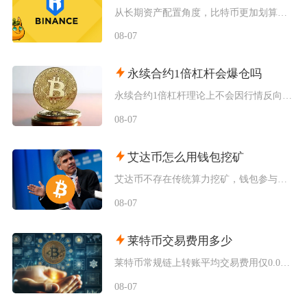
从长期资产配置角度，比特币更加划算；偏向短线波段交易、高频链上转账场景，比特币现金存在博弈
08-07
永续合约1倍杠杆会爆仓吗
永续合约1倍杠杆理论上不会因行情反向波动直接爆仓，但长期持仓叠加手续费、资金费率持续消耗保
08-07
艾达币怎么用钱包挖矿
艾达币不存在传统算力挖矿，钱包参与挖矿实际是通过官方非托管钱包质押委托ADA到质押池获取区
08-07
莱特币交易费用多少
莱特币常规链上转账平均交易费用仅0.0001至0.0003LTC，折合法币不足0.03美元
08-07