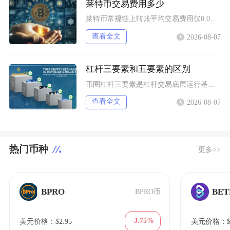
莱特币交易费用多少
莱特币常规链上转账平均交易费用仅0.0001至0.0003LTC，折合法币不足0.03美元
查看全文
2026-08-07
杠杆三要素和五要素的区别
币圈杠杆三要素是杠杆交易底层运行基础框架，仅覆盖保证金、杠杆倍数、强制平仓三大核心机制，侧
查看全文
2026-08-07
热门币种
更多>>
BPRO
BET
BPRO币
-3.75%
美元价格：$2.95
美元价格：$1