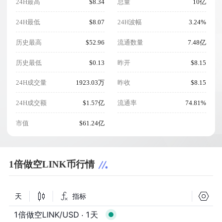
24H最高
$8.34
总量
10亿
24H最低
$8.07
24H波幅
3.24%
历史最高
$52.96
流通数量
7.48亿
历史最低
$0.13
昨开
$8.15
24H成交量
1923.03万
昨收
$8.15
24H成交额
$1.57亿
流通率
74.81%
市值
$61.24亿
1倍做空LINK币行情