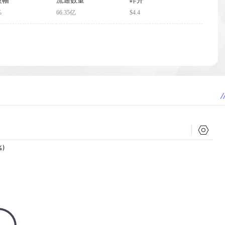
波幅
流通数量
昨开
%
66.35亿
$4.4