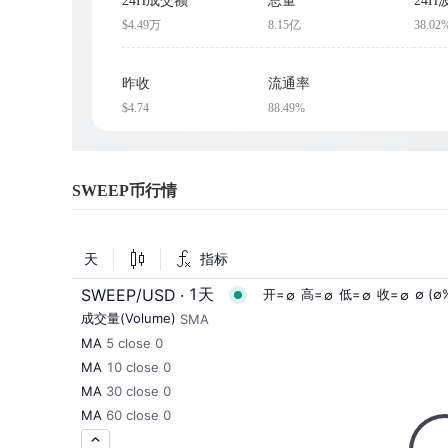
24H成交额
总量
24H
$4.49万
8.15亿
38.02
昨收
流通率
$4.74
88.49%
SWEEP币行情