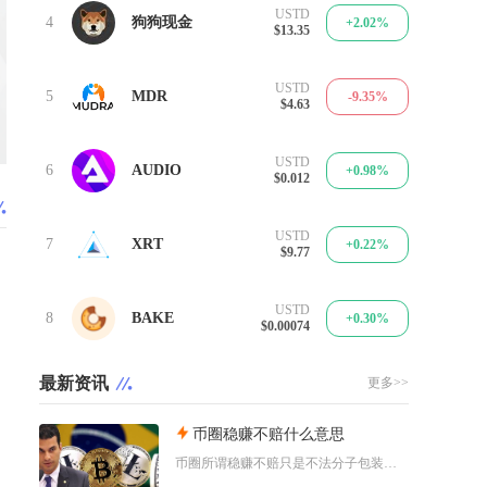
USTD
4
狗狗现金
+2.02%
$13.35
USTD
5
MDR
-9.35%
$4.63
USTD
6
AUDIO
+0.98%
$0.012
USTD
7
XRT
+0.22%
$9.77
USTD
8
BAKE
+0.30%
$0.00074
最新资讯
更多>>
币圈稳赚不赔什么意思
币圈所谓稳赚不赔只是不法分子包装投资骗局的营销话术，加密货币市场本身不存在任何保本盈利的交