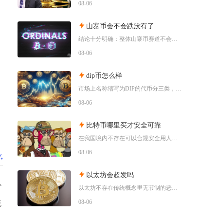
08-06
山寨币会不会跌没有了
结论十分明确：整体山寨币赛道不会全部跌至归零，但市场中长期会出现极端分化，绝大多数中小市值
08-06
dip币怎么样
市场上名称缩写为DIP的代币分三类，其中具备真实落地业务的EtheriscDIP长期基本面
08-06
比特币哪里买才安全可靠
在我国境内不存在可以合规安全用人民币直接购买比特币的渠道，想要尽可能降低交易风险，仅能选择
08-06
以太坊会超发吗
心
以太坊不存在传统概念里无节制的恶性超发，仅会在链上活跃度低迷阶段出现温和的小幅净增发，网络
08-06
统