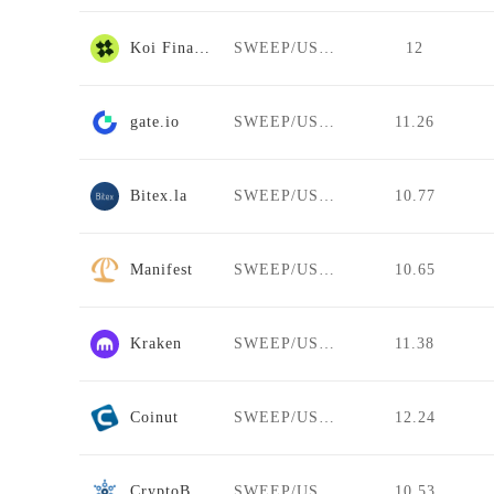
Koi Finance
SWEEP/USDT
12
gate.io
SWEEP/USDT
11.26
Bitex.la
SWEEP/USDT
10.77
Manifest
SWEEP/USDT
10.65
Kraken
SWEEP/USDT
11.38
Coinut
SWEEP/USDT
12.24
CryptoBridge
SWEEP/USDT
10.53