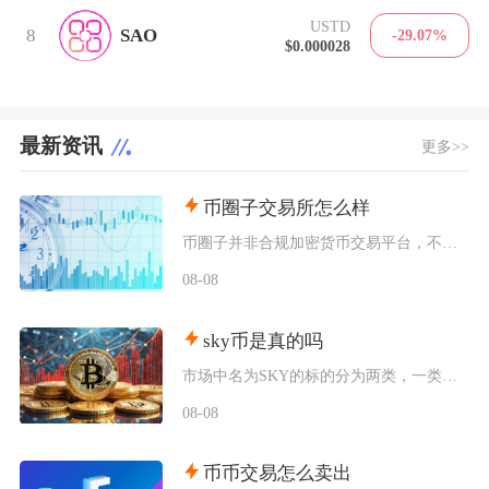
USTD
8
SAO
-29.07%
$0.000028
最新资讯
更多>>
币圈子交易所怎么样
币圈子并非合规加密货币交易平台，不能直接开展币币、法币兑换等实盘交易业务，本质是区块链行业
08-08
sky币是真的吗
市场中名为SKY的标的分为两类，一类是源自MakerDAO升级而来的SkyProtocol
08-08
币币交易怎么卖出