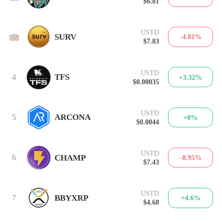
$6.81
USTD
3
SURV
-4.81%
$7.83
USTD
4
TFS
+3.32%
$0.00035
USTD
5
ARCONA
+0%
$0.0044
USTD
6
CHAMP
-8.95%
$7.43
USTD
7
BBYXRP
+4.6%
$4.68