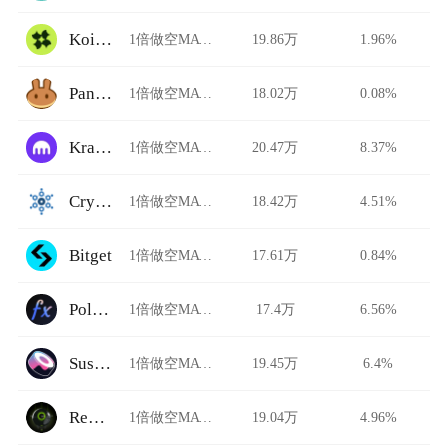
Koi Finance
1倍做空MATIC/USDT
19.86万
1.96%
PancakeSwap Stableswap
1倍做空MATIC/USDT
18.02万
0.08%
Kraken
1倍做空MATIC/USDT
20.47万
8.37%
CryptoBridge
1倍做空MATIC/USDT
18.42万
4.51%
Bitget
1倍做空MATIC/USDT
17.61万
0.84%
Polynomial Trade
1倍做空MATIC/USDT
17.4万
6.56%
SushiSwap
1倍做空MATIC/USDT
19.45万
6.4%
Revoswap
1倍做空MATIC/USDT
19.04万
4.96%