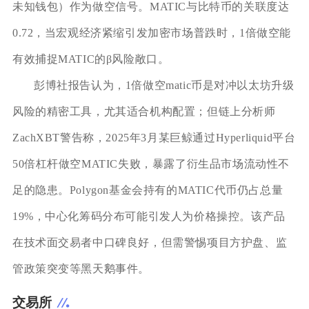
未知钱包）作为做空信号。MATIC与比特币的关联度达
0.72，当宏观经济紧缩引发加密市场普跌时，1倍做空能
有效捕捉MATIC的β风险敞口。
彭博社报告认为，1倍做空matic币是对冲以太坊升级
风险的精密工具，尤其适合机构配置；但链上分析师
ZachXBT警告称，2025年3月某巨鲸通过Hyperliquid平台
50倍杠杆做空MATIC失败，暴露了衍生品市场流动性不
足的隐患。Polygon基金会持有的MATIC代币仍占总量
19%，中心化筹码分布可能引发人为价格操控。该产品
在技术面交易者中口碑良好，但需警惕项目方护盘、监
管政策突变等黑天鹅事件。
交易所