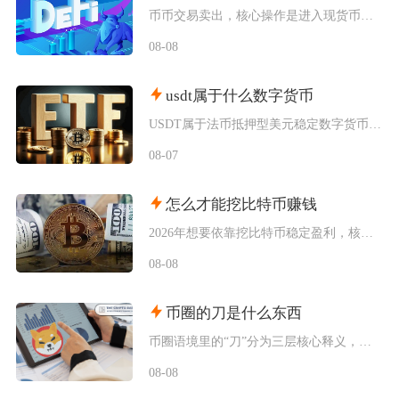
币币交易卖出，核心操作是进入现货币币交易页面，选中对应交易对，选择市价单或限价单委托，完成
08-08
usdt属于什么数字货币
USDT属于法币抵押型美元稳定数字货币，业内统一称呼为泰达币，是整个加密市场流通量最高、使
08-07
怎么才能挖比特币赚钱
2026年想要依靠挖比特币稳定盈利，核心只有一套可落地逻辑：依托低电价工业场地搭配新一代低
08-08
币圈的刀是什么东西
币圈语境里的“刀”分为三层核心释义，一是口语代指美元（dollar谐音），二是行情术语指代
08-08