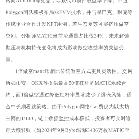
转向Arbitrum等竞品，导致代币质押收益率下降。不过
Polygon团队积极布局zkEVM技术，并与星巴克、耐克等
传统企业合作开发NFT用例，若生态复苏可能挤压做空
空间。分析师MATIC当前流通量占比仅34%，未来解锁
抛压与机构持仓变化将成为影响做空收益率的关键变
量。
1倍做空matic币相比传统做空方式更具灵活性。交易
所如币安、OKX等提供最高50倍杠杆的MATIC永续合
约，而1倍做空通过降低杠杆率显著减少了爆仓风险，适
合中长期看跌策略。由于Polygon网络Gas费仅为以太坊
主网的1/100，链上数据监控成本极低，投资者可实时追
踪大额转账（如2024年9月Bybit转移3436万枚MATIC至