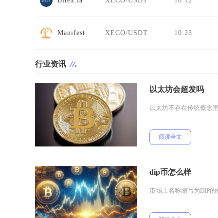
Bitex.la
XECO/USDT
10.12
Manifest
XECO/USDT
10.23
行业资讯
以太坊会超发吗
以太坊不存在传统概念
阅读全文
dip币怎么样
市场上名称缩写为DIP的代