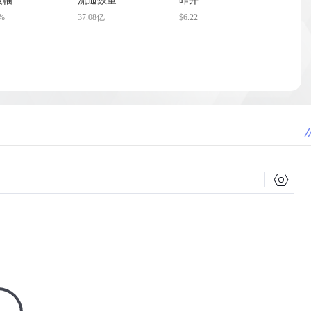
波幅
流通数量
昨开
8%
37.08亿
$6.22