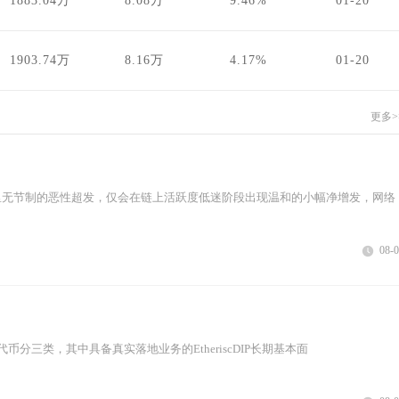
1883.04万
8.08万
9.46%
01-20
1903.74万
8.16万
4.17%
01-20
更多>
里无节制的恶性超发，仅会在链上活跃度低迷阶段出现温和的小幅净增发，网络
08-
币分三类，其中具备真实落地业务的EtheriscDIP长期基本面