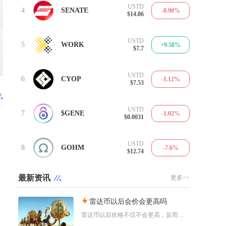
USTD
4
SENATE
-0.90%
$14.06
USTD
5
WORK
+9.58%
$7.7
USTD
6
CYOP
-1.12%
$7.53
USTD
7
$GENE
-1.02%
$0.0031
USTD
8
GOHM
-7.6%
$12.74
最新资讯
更多>>
雷达币以后会价会更高吗
雷达币以后价格不仅不会更高，反而会持续阴跌、流动性枯竭，最终趋近归零，不存在任何实质性上涨