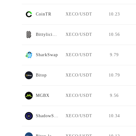
CoinTR
XECO/USDT
10.23
Bittylicious
XECO/USDT
10.56
SharkSwap
XECO/USDT
9.79
Bitop
XECO/USDT
10.79
MGBX
XECO/USDT
9.56
ShadowSwap
XECO/USDT
10.34