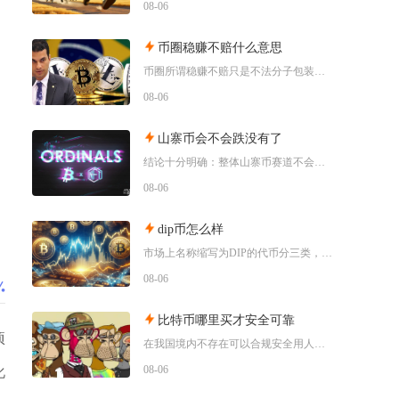
08-06
币圈稳赚不赔什么意思
币圈所谓稳赚不赔只是不法分子包装投资骗局的营销话术，加密货币市场本身不存在任何保本盈利的交
08-06
山寨币会不会跌没有了
结论十分明确：整体山寨币赛道不会全部跌至归零，但市场中长期会出现极端分化，绝大多数中小市值
08-06
dip币怎么样
市场上名称缩写为DIP的代币分三类，其中具备真实落地业务的EtheriscDIP长期基本面
08-06
比特币哪里买才安全可靠
项
在我国境内不存在可以合规安全用人民币直接购买比特币的渠道，想要尽可能降低交易风险，仅能选择
08-06
化