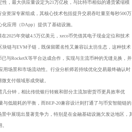
定性，最大供应量设定为21万亿枚，与比特币相似的通货紧缩模
行业资深专家组成，其核心技术包括提升交易吞吐量至每秒500万
化应用（DApp）提供了基础设施。
2025年突破4.5万亿美元，xeco币凭借其电子现金定位和技术
区块链与EVM子链，既保留匿名性又兼容以太坊生态，这种技术
o币已与RocketX等平台达成合作，实现与主流币种的无缝兑换，并
升了其应用场景和市场流动性。行业分析师若持续优化交易最终确认时
联网微支付领域形成突破。
需几分钟，相比传统银行转账和部分主流加密货币更具效率优
吞吐量与低能耗的平衡，而BEP-20兼容设计则打通了与币安智能链的
款场景中展现出显著竞争力，特别是在金融基础设施欠发达地区，
用。