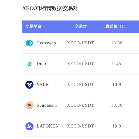
XECO币行情数据/交易对
交易平台
交易对
最近价（$）
Cytoswap
XECO/USDT
10.68
Doex
XECO/USDT
9.45
VALR
XECO/USDT
10.9
Sundaeswap
XECO/USDT
10.56
LATOKEN
XECO/USDT
10.9