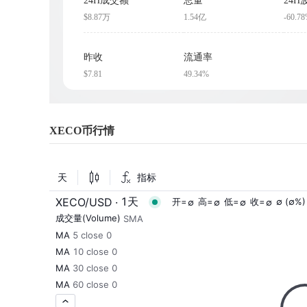
24H成交额
总量
24H
$8.87万
1.54亿
-60.7
昨收
流通率
$7.81
49.34%
XECO币行情